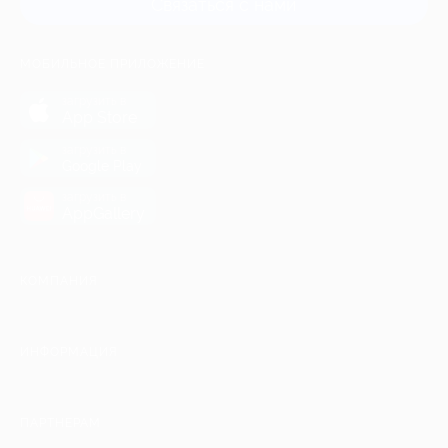
Связаться с нами
МОБИЛЬНОЕ ПРИЛОЖЕНИЕ
загрузить в
App Store
загрузить в
Google Play
загрузить в
AppGallery
КОМПАНИЯ
ИНФОРМАЦИЯ
ПАРТНЕРАМ