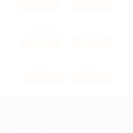
1%
4.32%
Кэшбэк
Кэшбэк
3.2%
4.61%
Кэшбэк
Кэшбэк
8%
40.8%
Кэшбэк
Кэшбэк
+7 495 649-649-1
Для звонка из Москвы
и регионов России