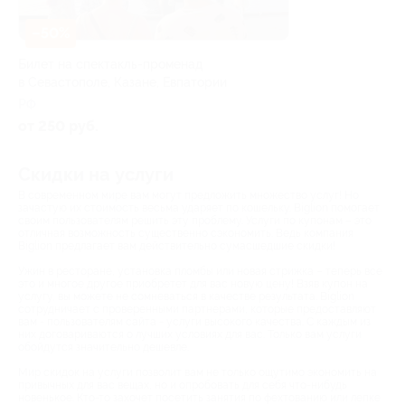
–50%
Билет на спектакль-променад
в Севастополе, Казане, Евпатории
РФ
от 250 руб.
Скидки на услуги
В современном мире вам могут предложить множество услуг! Но
зачастую их стоимость весьма ударяет по кошельку. Biglion помогает
своим пользователям решить эту проблему. Услуги по купонам – это
отличная возможность существенно сэкономить. Ведь компания
Biglion предлагает вам действительно сумасшедшие скидки!
Ужин в ресторане, установка пломбы или новая стрижка – теперь все
это и многое другое приобретет для вас новую цену! Взяв купон на
услугу, вы можете не сомневаться в качестве результата. Biglion
сотрудничает с проверенными партнерами, которые предоставляют
вам - пользователям сайта - услуги высокого качества. С каждым из
них договариваются о лучших условиях для вас. Только вам услуги
обойдутся значительно дешевле.
Мир скидок на услуги позволит вам не только ощутимо экономить на
привычных для вас вещах, но и опробовать для себя что-нибудь
новенькое. Кто-то захочет посетить занятия по фехтованию или лепке