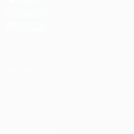
App Store
загрузить в
Google Play
загрузить в
AppGallery
КОМПАНИЯ
ИНФОРМАЦИЯ
ПАРТНЕРАМ
© 2010-2026 BIGLION
Обработка персональных данных
Пользовательское соглашение
Публичная оферта