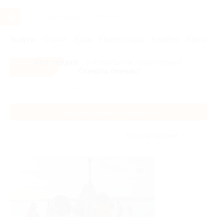
Услуги
Отели
Туры
Промокоды
Кэшбэк
Афиша 
Все скидки
- в мобильном приложении!
Скачать сейчас!
Главная
Услуги
Дети
Детские спектакли и концерты
Детские спектакли и концерты
Без сортировки