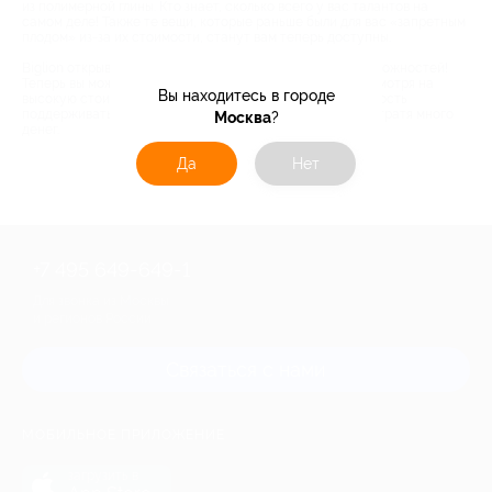
из полимерной глины. Кто знает, сколько всего у вас талантов на
самом деле! Также те вещи, которые раньше были для вас «запретным
плодом» из-за их стоимости, станут вам теперь доступны.
Biglion открывает для вас двери в мир безграничных возможностей!
Теперь вы можете не экономить на своем здоровье, не смотря на
Вы находитесь в городе
высокую стоимость приемов врачей. У вас есть возможность
поддерживать свою машину в идеальном состоянии, не тратя много
Москва
?
денег.
Да
Нет
+7 495 649-649-1
Для звонка из Москвы
и регионов России
Связаться с нами
МОБИЛЬНОЕ ПРИЛОЖЕНИЕ
загрузить в