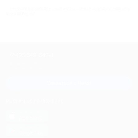
Откройте для себя мир новых возможностей с курсами английского
языка на Biglion!
+7 495 649-649-1
Для звонка из Москвы
и регионов России
Связаться с нами
МОБИЛЬНОЕ ПРИЛОЖЕНИЕ
загрузить в
App Store
загрузить в
Google Play