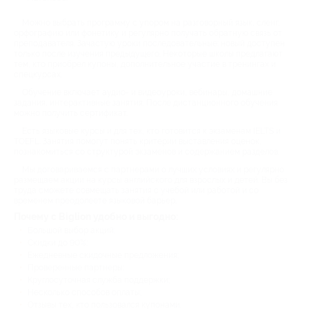
Можно выбрать программу с упором на разговорный язык, сленг,
орфографию или фонетику и регулярно получать обратную связь от
преподавателя. Зачастую уроки последовательные: новый доступен
только после изучения предыдущего. Некоторые школы предлагают
тем, кто приобрел купоны, дополнительное участие в тренингах и
спецкурсах.
Обучение включает аудио- и видеоуроки, вебинары, домашние
задания, интерактивные занятия. После дистанционного обучения
можно получить сертификат.
Есть языковые курсы и для тех, кто готовится к экзаменам IELTS и
TOEFL. Занятия помогут понять критерии выставления оценок,
познакомиться со структурой экзаменов и содержанием разделов.
Мы договариваемся с партнерами о лучших условиях и регулярно
размещаем акции на курсы английского для взрослых и детей. Вы без
труда сможете совмещать занятия с учебой или работой и со
временем преодолеете языковой барьер.
Почему с Biglion удобно и выгодно:
Большой выбор акций;
Скидки до 90%;
Ежедневные скидочные предложения;
Проверенные партнеры;
Круглосуточная служба поддержки;
Несколько способов оплаты;
Отзывы тех, кто пользовался купонами.