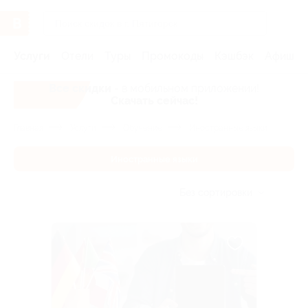
Услуги
Отели
Туры
Промокоды
Кэшбэк
Афиша 
Все скидки
- в мобильном приложении!
Скачать сейчас!
Главная
Услуги
Обучение
Иностранные языки
Иностранные языки
Без сортировки