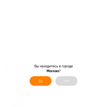
Экономия времени. Вам не нужно никуда ехать;
Доступность. Учиться можно откуда угодно, где есть Интернет;
Персонализированная программа. Вы под себя подстраиваете
скорость изучения материала;
Результативность. Программа хорошо усваивается, так как в
любой момент можно вернуться к пройденным урокам;
Экономия денег. Не нужно дополнительно приобретать учебные
пособия — все доступно в цифровом виде. Занятия такого формата
обычно дешевле, чем посещение репетиторов.
Даже если вы пропустите занятие или захотите повторить
пройденный материал, можно будет посмотреть урок в записи. Вы
определяете комфортный для вас темп и режим обучения.
Купоны на языковые курсы от Biglion
Вы находитесь в городе
Москва
?
С купонным сервисом Biglion учить иностранный язык просто и
выгодно. На сайте представлены скидки на курсы английского языка в
Пятигорске для людей с разным уровнем знаний:
Да
Нет
Beginner;
Elementary;
Pre-Intermediate;
Intermediate;
Upper- Intermediate;
Advanced.