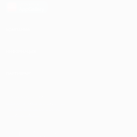
загрузить в
AppGallery
КОМПАНИЯ
ИНФОРМАЦИЯ
ПАРТНЕРАМ
© 2010-2026 BIGLION
Обработка персональных данных
Пользовательское соглашение
Публичная оферта
Гарантия, поддержка
24 часа и возврат средств