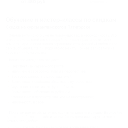
от 480 руб.
Куплено 5
Обучение и мастер-классы по скидкам
Скидки на курсы английского в Пятигорске
Знание английского уже не преимущество, а необходимость. Это
интернациональный язык, который понимает практически треть
земного шара. И если знания ограничиваются фразой «London is the
capital of Great Britain», пора что-то менять. Точнее, записаться на
курсы английского языка.
Какие преимущества это дает:
Перспективы карьерного роста;
Увеличение заработной платы в перспективе;
Востребованность у работодателей;
Возможность свободно общаться в путешествии;
Улучшение когнитивных функций мозга;
Возможность обучения за рубежом;
Чтение книг и просмотр фильмов на иностранном;
Уверенность в себе.
При этом вам не обязательно ездить на занятия в студию. Выбирайте
курсы английского онлайн и занимайтесь дома или в другом месте.
Почему это удобно:
Гибкий график. Вы сами выбираете, когда заниматься;