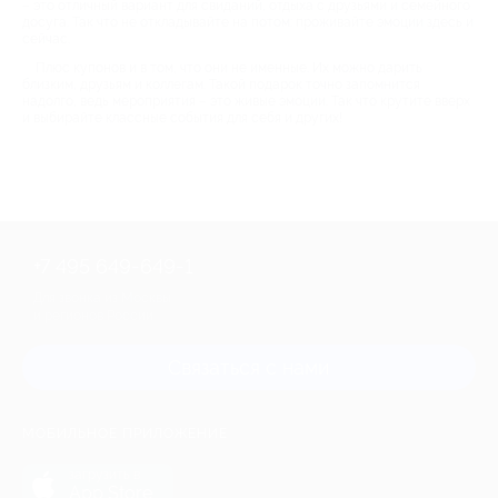
– это отличный вариант для свиданий, отдыха с друзьями и семейного
досуга. Так что не откладывайте на потом: проживайте эмоции здесь и
сейчас.
Плюс купонов и в том, что они не именные. Их можно дарить
близким, друзьям и коллегам. Такой подарок точно запомнится
надолго, ведь мероприятия – это живые эмоции. Так что крутите вверх
и выбирайте классные события для себя и других!
+7 495 649-649-1
Для звонка из Москвы
и регионов России
Связаться с нами
МОБИЛЬНОЕ ПРИЛОЖЕНИЕ
загрузить в
App Store