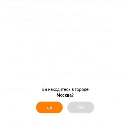
Как получить скидку на концерт или спектакль по купону в
Пятигорске
Наш сервис устроен очень просто. Сперва вам нужно
зарегистрироваться – это занимает всего пару минут. После этого:
Изучите данный раздел с билетами в театр, на концерты и шоу.
Если ничего не подходит, не беда: раздел регулярно обновляется,
просто зайдите позже.
Изучите понравившееся предложение – обратите внимание на
дату, место, жанр и описание мероприятия.
Купите купон, выбрав удобный способ оплаты.
Получите qr-код на почту – он придёт сразу после оплаты. Его
можно распечатать или показать на экране телефона.
Предъявите купон на мероприятии – и наслаждайтесь вечером. А
после посещения не забудьте поделиться впечатлениями в отзывах
на акцию.
Вы находитесь в городе
Кому нужны скидки на концерты и спектакли
Москва
?
Благодаря купонам Биглион вы можете посещать театры и концерты
регулярно. И при этом не выходить за рамки бюджета. Это особенно
актуально для семей с детьми, студентов, пенсионеров и тех, кто
Да
Нет
хочет разумно распоряжаться деньгами.
Культурный вечер – это отдых для всех. Он не обязательно
торжественный и официальный: многие ходят в театр после работы и в
выходные, чтобы просто приятно провести время. Также мероприятия