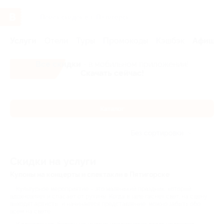
Услуги
Отели
Туры
Промокоды
Кэшбэк
Афиша 
Все скидки
- в мобильном приложении!
Скачать сейчас!
Каталог
Без сортировки
Скидки на услуги
Купоны на концерты и спектакли в Пятигорске
Культурное мероприятие – это маленький праздник, который
вдохновляет и спасает от рутины. Когда в зале гаснет свет, на сцену
выходят артисты, и начинается представление, можно забыть обо
всём на свете.