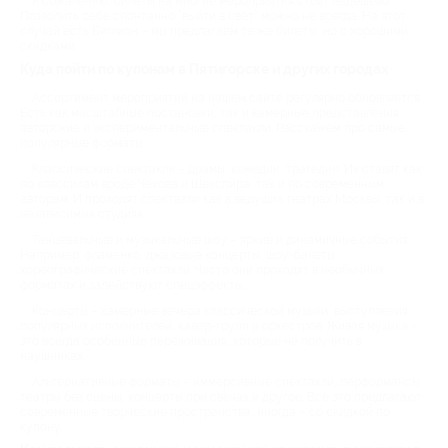
К сожалению, билеты на многие мероприятия стоят недёшево.
Позволить себе спонтанно “выйти в свет” можно не всегда. На этот
случай есть Биглион – мы предлагаем те же билеты, но с хорошими
скидками.
Куда пойти по купонам в Пятигорске и других городах
Ассортимент мероприятий на нашем сайте регулярно обновляется.
Есть как масштабные постановки, так и камерные представления,
авторские и экспериментальные спектакли. Расскажем про самые
популярные форматы.
Классические спектакли – драмы, комедии, трагедии. Их ставят как
по классикам вроде Чехова и Шекспира, так и по современным
авторам. И проходят спектакли как в ведущих театрах Москвы, так и в
независимых студиях.
Танцевальные и музыкальные шоу – яркие и динамичные события.
Например: фламенко, джазовые концерты, шоу-балеты,
хореографические спектакли. Часто они проходят в необычных
форматах и задействуют спецэффекты.
Концерты – камерные вечера классической музыки, выступления
популярных исполнителей, кавер-групп и оркестров. Живая музыка –
это всегда особенные переживания, которые не получить в
наушниках.
Альтернативные форматы – иммерсивные спектакли, перформансы,
театры без сцены, концерты при свечах и другое. Всё это предлагают
современные творческие пространства, иногда – со скидкой по
купону.