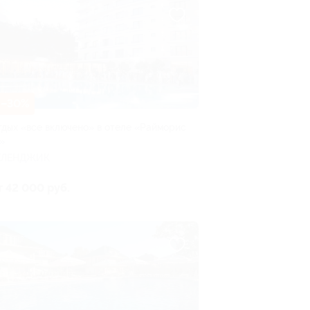
–30%
тдых «все включено» в отеле «Райморис
»
ЕЛЕНДЖИК
т 42 000 руб.