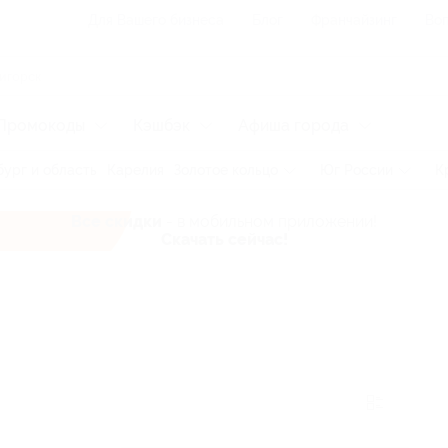
Для Вашего бизнеса
Блог
Франчайзинг
Воп
Промокоды
Кэшбэк
Афиша города
ург и область
Карелия
Золотое кольцо
Юг России
К
Все скидки
- в мобильном приложении!
Скачать сейчас!