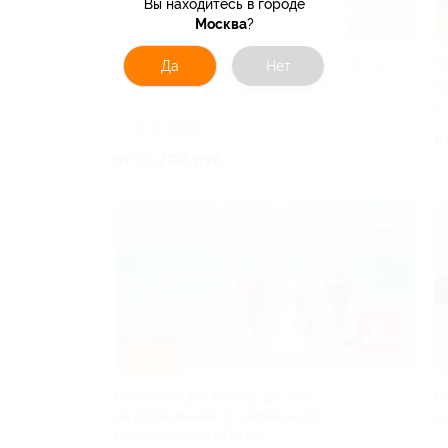
Вы находитесь в городе
Москва
?
–30%
Отдых в отеле Foresta Festival Park 4* со
О
Да
Нет
скидкой
М
МОСКОВСКАЯ ОБЛАСТЬ
4.
4.7
(26)
Куплено 1 082
о
от 31 200 руб.
–80%
Промокод для выгоды до 30%
О
на проживание от сервиса для
М
бронирования «ТВИЛ»