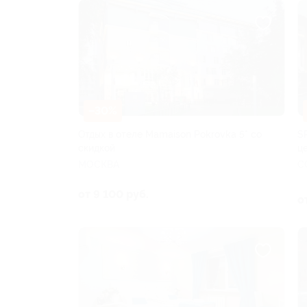
–30%
Отдых в отеле Mamaison Pokrovka 5* со
S
скидкой
ц
МОСКВА
С
от 9 100 руб.
о