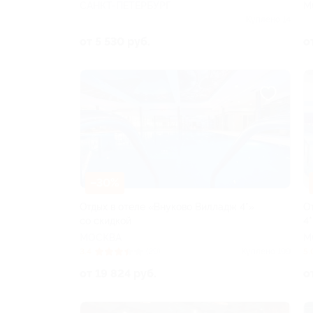
САНКТ-ПЕТЕРБУРГ
М
Куплено 14
от 5 530 руб.
о
–30%
Отдых в отеле «Внуково Вилладж 4*»
О
со скидкой
4*
МОСКВА
М
3.4
(29)
Куплено 199
5.
от 19 824 руб.
о