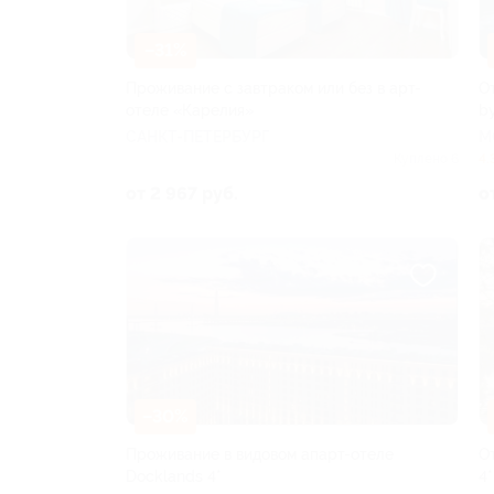
–31%
Проживание с завтраком или без в арт-
От
отеле «Карелия»
b
САНКТ-ПЕТЕРБУРГ
М
Куплено 6
4.
от 2 967 руб.
о
–30%
Проживание в видовом апарт-отеле
О
Docklands 4*
4*