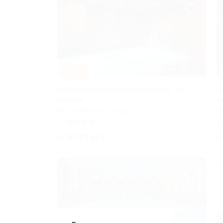
–39%
SPA-отдых в отеле Nabat Palace 5* со
О
скидкой
с
МОСКОВСКАЯ ОБЛАСТЬ
М
3.8
(8)
Куплено 33
4.
от 8 763 руб.
о