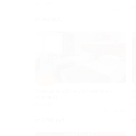
РОССИЯ
о
Куплено 47
от 300 руб.
–30%
Проживание в ГК «Альфа Измайлово 4*»
О
со скидкой
H
МОСКВА
М
Куплено 236
от 3 780 руб.
о