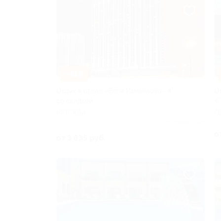
–41%
Отдых в отеле «Вега Измайлово» 4*
О
со скидкой
4*
МОСКВА
Г
Куплено 1 078
о
от 3 835 руб.