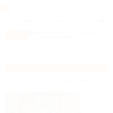
Услуги
Отели
Туры
Промокоды
Кэшбэк
Афиша 
Все скидки
- в мобильном приложении!
Скачать сейчас!
Главная
Отели
Урал
Оренбург
Оренбург
Без сортировки