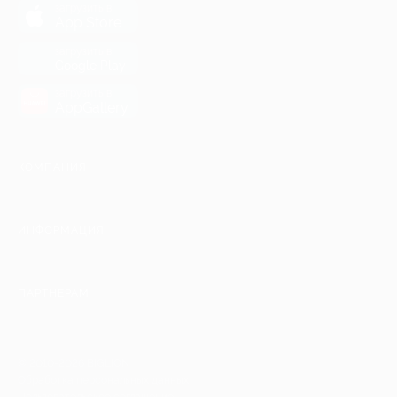
загрузить в
App Store
загрузить в
Google Play
загрузить в
AppGallery
КОМПАНИЯ
ИНФОРМАЦИЯ
ПАРТНЕРАМ
© 2010-2026 BIGLION
Обработка персональных данных