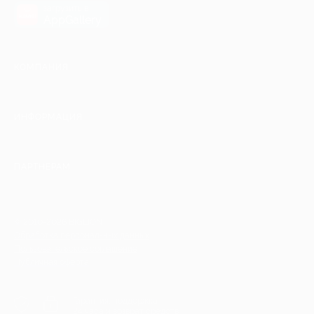
загрузить в
AppGallery
КОМПАНИЯ
ИНФОРМАЦИЯ
ПАРТНЕРАМ
© 2010-2026 BIGLION
Обработка персональных данных
Пользовательское соглашение
Публичная оферта
Гарантия, поддержка
24 часа и возврат средств