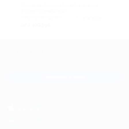
Отдых на побережье Балтийского моря
в отеле «Кранц Отель»
КАЛИНИНГРАДСКАЯ
4.9
(4)
ОБЛАСТЬ
от 2 400 руб.
Куплено 87
+7 495 649-649-1
Для звонка из Москвы
и регионов России
Связаться с нами
МОБИЛЬНОЕ ПРИЛОЖЕНИЕ
загрузить в
App Store
загрузить в
Google Play