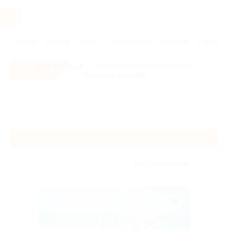
Услуги
Отели
Туры
Промокоды
Кэшбэк
Афиша 
Все скидки
- в мобильном приложении!
Скачать сейчас!
Главная
Отели
Другие города
Калининград
Калининград
Без сортировки