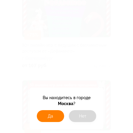
–75%
30+ онлайн-игр с ведущим с безлимитным
доступом от «Дофаминго»
г. Екатеринбург
от 167 руб.
Куплено 2
Вы находитесь в городе
Москва
?
Да
Нет
–55%