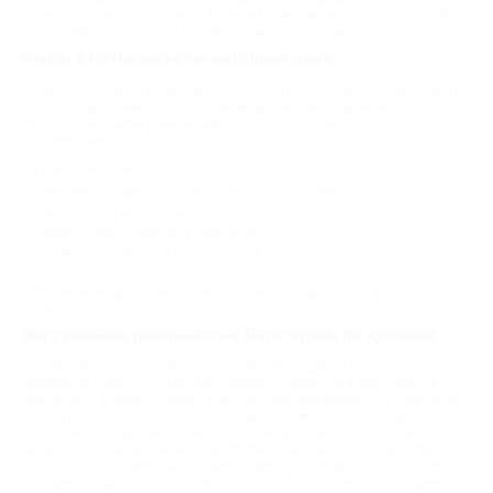
становитесь частью сюжета. Наверняка вы сможете найти для себя
лучшие квесты, а купоны Биглион помогут сэкономить.
Квизы в Пятигорске по выгодной цене
Квизы проходят в более расслабленной обстановке — чаще всего в
барах и кафе. Команда за столом, ведущий с микрофоном, раунды
вопросов на самые разные темы: от музыки и кино до науки и
странных фактов.
Почему люди любят квизы:
нет необходимости в специальной подготовке;
всегда есть место юмору;
можно прийти большой компанией;
атмосфера легкая и дружелюбная.
И самое интересное — даже если вы не эрудит, есть шансы
победить!
Виртуальная реальность в Пятигорске по купонам
Современные интеллектуальные игры выходят за пределы
привычных комнат. VR-квесты позволяют оказаться в виртуальной
реальности и решать задачи в фантастических мирах. Это сочетание
логики и технологий. Особенно нравится тем, кто любит новизну.
Посещение VR-арены подойдет, если вы устали от однотипных
вечеров, хотите нестандартный формат для праздника, планируете
корпоратив или тимбилдинг, ищете идею для свидания или хотите
объединить друзей. Это отличный способ познакомиться с людьми