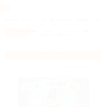
Услуги
Отели
Туры
Промокоды
Кэшбэк
Афиша 
Все скидки
- в мобильном приложении!
Скачать сейчас!
Главная
Услуги
Развлечения
Интеллектуальные игры
Интеллектуальные игры
Без сортировки