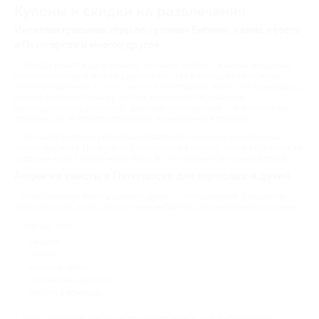
Купоны и скидки на развлечения
Интеллектуальные игры по купонам Биглион: квизы, квесты
в Пятигорске и многое другое
Иногда хочется развлечений, но таких, чтобы с живыми эмоциями,
вовлеченностью и легким азартом. Вот тут и приходят на помощь
интеллектуальные игры — квесты в Пятигорске, квизы, VR-сценарии и
другие форматы. Почему это так популярно? Командное
взаимодействие, динамика, здоровая конкуренция — вот основные
причины. Вы не просто отдыхаете, вы включены в процесс.
На сайте Биглион регулярно появляются акции на развлечения
такого формата. Пользуйтесь купонами на квесты, квизы в Пятигорске
и другие игры. Скидки могут быть 30, 40 процентов и даже больше.
Акции на квесты в Пятигорске для взрослых и детей
Классические квесты (эскейп-румы) — это сценарий и закрытое
пространство, из которого нужно выбраться или выполнить задание.
Что вас ждет:
загадки;
тайники;
кодовые замки;
логические цепочки;
работа в команде.
Есть страшные квесты, есть перформансы, где вы буквально