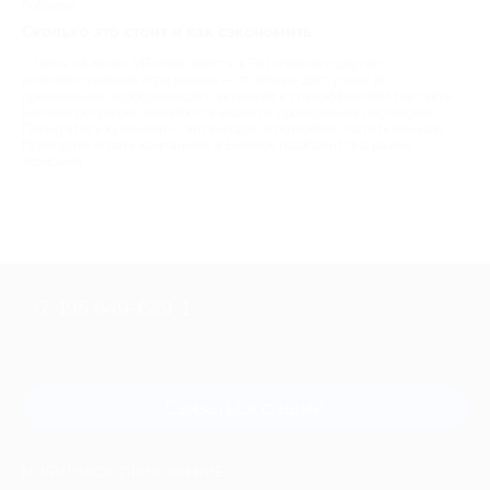
поближе.
Сколько это стоит и как сэкономить
Цены на квизы, VR-игры, квесты в Пятигорске и другие
интеллектуальные игры разные — от вполне доступных до
премиальных перформансов с актерами и спецэффектами. На сайте
Биглион регулярно появляются акции от проверенных партнеров.
Пользуйтесь купонами — это выгодно и позволяет платить меньше!
Приходите играть компанией, а Биглион позаботится о вашей
экономии.
+7 495 649-649-1
Для звонка из Москвы
и регионов России
Связаться с нами
МОБИЛЬНОЕ ПРИЛОЖЕНИЕ