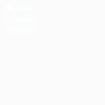
загрузить в
App Store
загрузить в
Google Play
загрузить в
AppGallery
КОМПАНИЯ
ИНФОРМАЦИЯ
ПАРТНЕРАМ
© 2010-2026 BIGLION
Обработка персональных данных