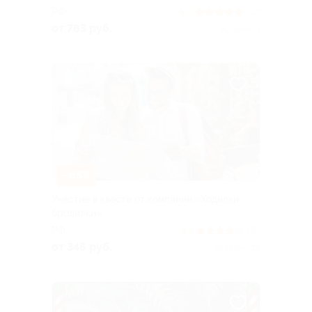
РФ
5.0
(42)
от 783 руб.
Куплено 1
–65%
Участие в квесте от компании «Ходилки
бродилки»
РФ
4.3
(72)
от 346 руб.
Куплено 25