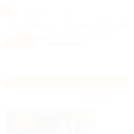
Услуги
Отели
Туры
Промокоды
Кэшбэк
Афиша 
Все скидки
- в мобильном приложении!
Скачать сейчас!
Главная
Отели
Сибирь
Кемерово
Кемерово
Без сортировки