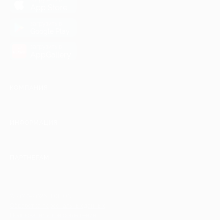
App Store
загрузить в
Google Play
загрузить в
AppGallery
КОМПАНИЯ
ИНФОРМАЦИЯ
ПАРТНЕРАМ
© 2010-2026 BIGLION
Обработка персональных данных
Пользовательское соглашение